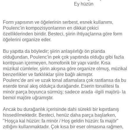
Ey hüzün
Form yapısının ve öğelerinin serbest, esnek kullanımı,
Poulenc'in kompozisyonlarının en dikkat çekici
özelliklerinden biridir. Besteci, şiirin ihtiyaçlarına göre form
öğelerini organize eder.
Bu yapıtta da böyledir; şiirin anlaşılırlığı ön planda
olduğundan, Poulenc'in pek çok yapıtında olduğu gibi fazla
kontrpuan içermeyen, homofonik bir yapı vardır. Kısa
müzikal cümleler, şiirin akışına göre organize olmuş, müzikal
benzerlikler ve farklılıklar şiire bağlı akmıştır.
Poulenc'de ani ve uzak tonal atlamalara çok rastlansa da bu
eserde tonal akış oldukça durağandır. Eserin tonalitesi fa
minör parça boyunca sürmüş; sadece arada -ilgili majörü- la
bemol majöre uğramıştır.
Ancak bu durağanlık içerisinde dahi sürekli bir kıpırdanış
hissedilmektedir. Besteci, henüz daha parça başlarken,
"Hoşça kal hüzün: fa minör / Hoş geldin hüzün: fa majör"
zıtlığını kullanmaktadır. Çok kısa bir eser olmasına rağmen,