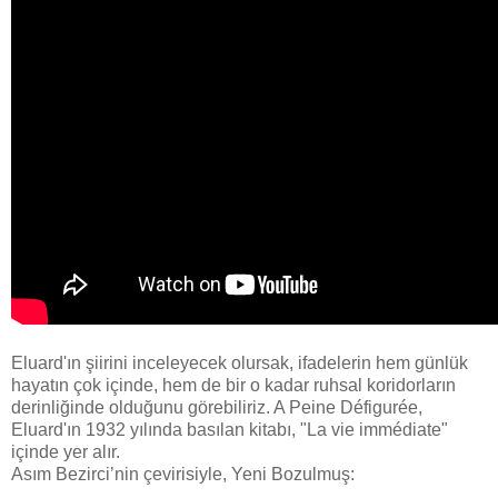
Eluard'ın şiirini inceleyecek olursak, ifadelerin hem günlük
hayatın çok içinde, hem de bir o kadar ruhsal koridorların
derinliğinde olduğunu görebiliriz. A Peine Défigurée,
Eluard'ın 1932 yılında basılan kitabı, "La vie immédiate"
içinde yer alır.
Asım Bezirci’nin çevirisiyle, Yeni Bozulmuş: