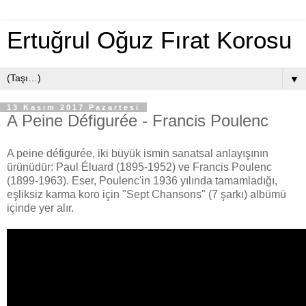
Ertuğrul Oğuz Fırat Korosu
▼
13 Kasım 2017 Pazartesi
A Peine Défigurée - Francis Poulenc
A peine défigurée, iki büyük ismin sanatsal anlayışının
ürünüdür: Paul Éluard (1895-1952) ve Francis Poulenc
(1899-1963). Eser, Poulenc'in 1936 yılında tamamladığı,
eşliksiz karma koro için "Sept Chansons" (7 şarkı) albümü
içinde yer alır.