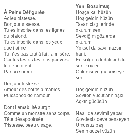
Yeni Bozulmuş
À Peine Défigurée
Hoşça kal hüzün
Adieu tristesse,
Hoş geldin hüzün
Bonjour tristesse.
Tavan çizgilerinde
Tu es inscrite dans les lignes
okurum seni
du plafond.
Sevdiğim gözlerde
Tu es inscrite dans les yeux
okurum
que j’aime
Yoksul da sayılmazsın
Tu n’es pas tout à fait la misère,
hani,
Car les lèvres les plus pauvres
En solgun dudaklar bile
te dénoncent
seni söyler
.
Par un sourire.
Gülümseye gülümseye
.
seni
Bonjour tristesse.
Amour des corps aimables.
Hoş geldin hüzün
Puissance de l’amour
Sevilen vücutların aşkı
Aşkın gücüsün
Dont l’amabilité surgit
Comme un monstre sans corps.
Nasıl da sevimli yapar
Tête désappointée.
Gövdesiz deve benzeyen
Tristesse, beau visage.
Umutsuz başı
.
Senin güzel yüzün